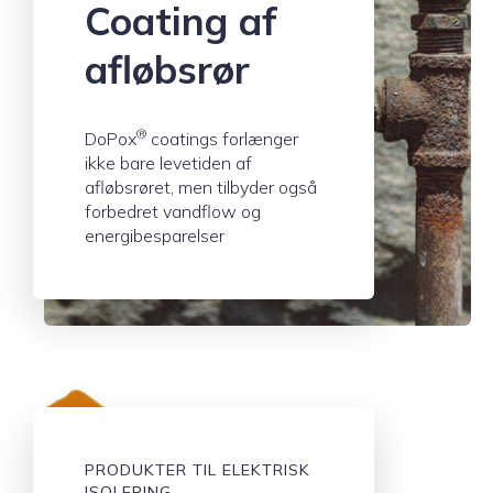
Coating af
afløbsrør
®
DoPox
coatings forlænger
ikke bare levetiden af
afløbsrøret, men tilbyder også
forbedret vandflow og
energibesparelser
PRODUKTER TIL ELEKTRISK
ISOLERING