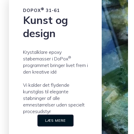
®
DOPOX
31-61
Kunst og
design
Krystalklare epoxy
®
støbemasser i DoPox
programmet bringer livet frem i
den kreative idé
Vi kalder det flydende
kunstglas til elegante
støbninger af alle
emnestørrelser uden specielt
procesudstyr
LÆS MERE