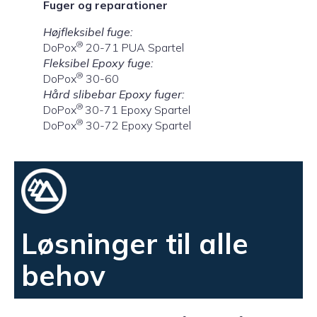
Fuger og reparationer
Højfleksibel fuge:
®
DoPox
20-71 PUA Spartel
Fleksibel Epoxy fuge:
®
DoPox
30-60
Hård slibebar Epoxy fuger:
®
DoPox
30-71 Epoxy Spartel
®
DoPox
30-72 Epoxy Spartel
Løsninger til alle
behov