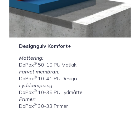
Designgulv Komfort+
Mattering:
®
DoPox
50-10 PU Matlak
Farvet membran:
®
DoPox
10-41 PU Design
Lyddæmpning:
®
DoPox
10-35 PU Lydmåtte
Primer:
®
DoPox
30-33 Primer